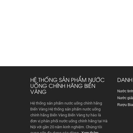
HỆ THỐNG SẢN PHẨM NƯỚC
DANH
UỐNG CHÍNH HÃNG BIỂN
VÀNG
Nước tinh
Nước giải
Hệ thống sản phẩm nước uống chính hãng
Rượu Bia
Biển Vàng Hệ thống sản phẩm nước uống
chính hãng Biển Vàng.Biển Vàng tự hào là
đơn vị phân phối nước uống chính hãng tại Hà
Nội với gần 20 năm kinh nghiệm. Chúng tôi
cung cấp đa dạng các dòng...
Xem thêm