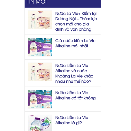
TIN MỚI
Nước La Vie+ Kiềm tại
Dương Nội – Thêm lựa
chọn mới cho gia
đình và văn phòng
Giá nước kiềm La Vie
Alkaline mới nhất
Nước kiềm La Vie
Alkaline và nước
khoáng La Vie khác
nhau như thế nào?
Nước kiềm La Vie
Alkaline có tốt không
Nước kiềm La Vie
Alkaline là gì?