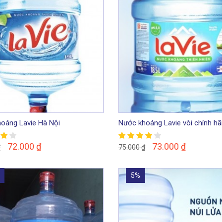
oáng Lavie Hà Nội
Nước khoáng Lavie vòi chính hã
Hà Nội
72.000
₫
73.000
₫
₫
75.000
₫
5%