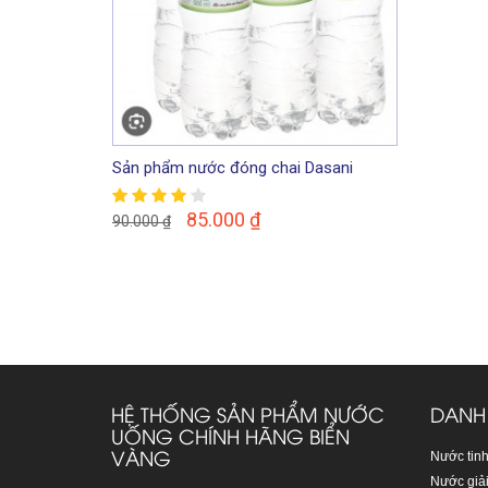
Sản phẩm nước đóng chai Dasani
350ml
85.000
₫
90.000
₫
HỆ THỐNG SẢN PHẨM NƯỚC
DANH
UỐNG CHÍNH HÃNG BIỂN
VÀNG
Nước tinh
Nước giải