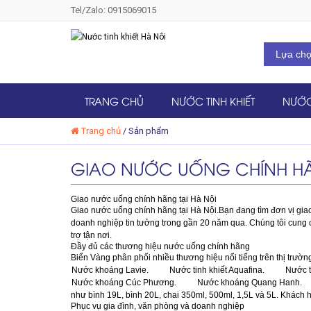
Tel/Zalo: 0915069015
TRANG CHỦ
NƯỚC TINH KHIẾT
NƯỚC
Trang chủ
/
Sản phẩm
GIAO NƯỚC UỐNG CHÍNH HÃ
Giao nước uống chính hãng tại Hà Nội
Giao nước uống chính hãng tại Hà Nội.Bạn đang tìm đơn vị giao
doanh nghiệp tin tưởng trong gần 20 năm qua. Chúng tôi cung
trợ tận nơi.
Đầy đủ các thương hiệu nước uống chính hãng
Biển Vàng phân phối nhiều thương hiệu nổi tiếng trên thị trườ
Nước khoáng Lavie.
Nước tinh khiết Aquafina.
Nước t
Nước khoáng Cúc Phương.
Nước khoáng Quang Hanh.
như bình 19L, bình 20L, chai 350ml, 500ml, 1,5L và 5L. Khách 
Phục vụ gia đình, văn phòng và doanh nghiệp