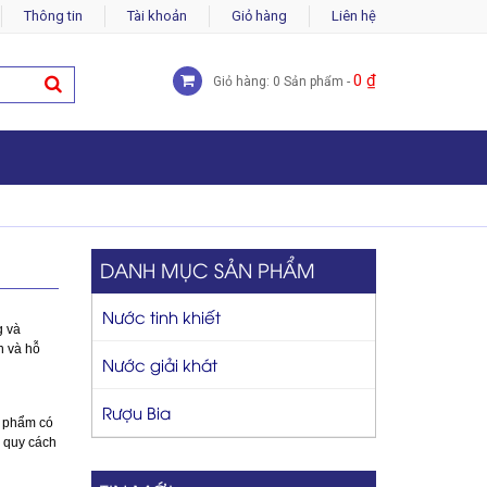
Thông tin
Tài khoản
Giỏ hàng
Liên hệ
0
₫
Giỏ hàng: 0 Sản phẩm -
DANH MỤC SẢN PHẨM
Nước tinh khiết
g và
n và hỗ
Nước giải khát
Rượu Bia
 phẩm có
 quy cách