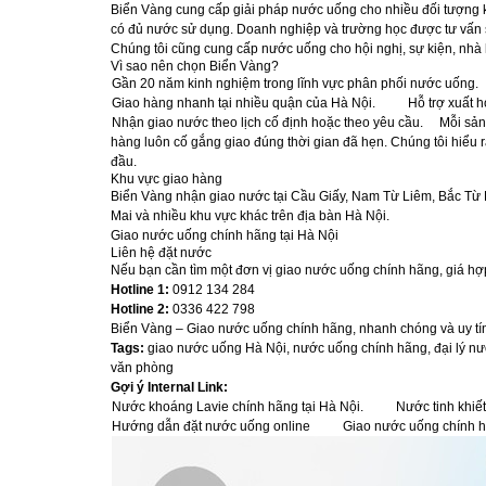
Biển Vàng cung cấp giải pháp nước uống cho nhiều đối tượng kh
có đủ nước sử dụng. Doanh nghiệp và trường học được tư vấn s
Chúng tôi cũng cung cấp nước uống cho hội nghị, sự kiện, nhà
Vì sao nên chọn Biển Vàng?
Gần 20 năm kinh nghiệm trong lĩnh vực phân phối nước uống.
Giao hàng nhanh tại nhiều quận của Hà Nội.
Hỗ trợ xuất 
Nhận giao nước theo lịch cố định hoặc theo yêu cầu.
Mỗi sản
hàng luôn cố gắng giao đúng thời gian đã hẹn. Chúng tôi hiểu r
đầu.
Khu vực giao hàng
Biển Vàng nhận giao nước tại Cầu Giấy, Nam Từ Liêm, Bắc Từ
Mai và nhiều khu vực khác trên địa bàn Hà Nội.
Giao nước uống chính hãng tại Hà Nội
Liên hệ đặt nước
Nếu bạn cần tìm một đơn vị giao nước uống chính hãng, giá hợp
Hotline 1:
0912 134 284
Hotline 2:
0336 422 798
Biển Vàng – Giao nước uống chính hãng, nhanh chóng và uy tín
Tags:
giao nước uống Hà Nội, nước uống chính hãng, đại lý nư
văn phòng
Gợi ý Internal Link:
Nước khoáng Lavie chính hãng tại Hà Nội.
Nước tinh khiế
Hướng dẫn đặt nước uống online
Giao nước uống chính h