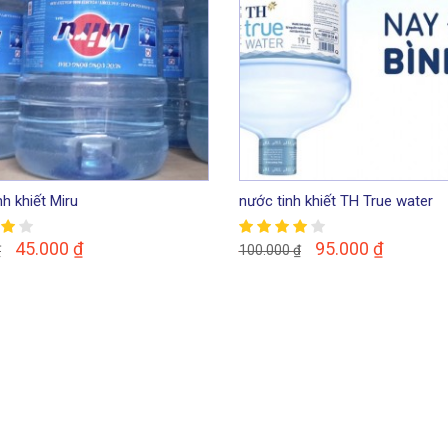
h khiết Miru
nước tinh khiết TH True water
45.000
₫
95.000
₫
₫
100.000
₫