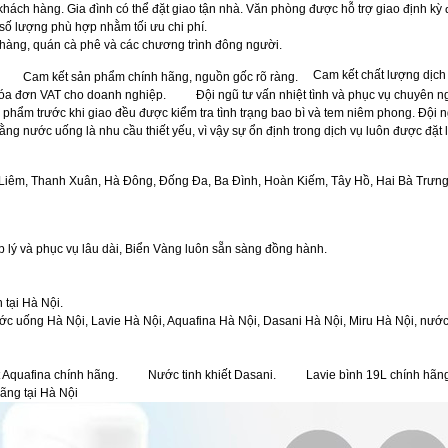
ách hàng. Gia đình có thể đặt giao tận nhà. Văn phòng được hỗ trợ giao định kỳ 
ố lượng phù hợp nhằm tối ưu chi phí.
 hàng, quán cà phê và các chương trình đông người.
Cam kết chất lượng dịch
Cam kết sản phẩm chính hãng, nguồn gốc rõ ràng.
hóa đơn VAT cho doanh nghiệp.
Đội ngũ tư vấn nhiệt tình và phục vụ chuyên n
 phẩm trước khi giao đều được kiểm tra tình trạng bao bì và tem niêm phong. Đội 
ằng nước uống là nhu cầu thiết yếu, vì vậy sự ổn định trong dịch vụ luôn được đặt
 Liêm, Thanh Xuân, Hà Đông, Đống Đa, Ba Đình, Hoàn Kiếm, Tây Hồ, Hai Bà Trưn
 lý và phục vụ lâu dài, Biển Vàng luôn sẵn sàng đồng hành.
 tại Hà Nội.
ớc uống Hà Nội, Lavie Hà Nội, Aquafina Hà Nội, Dasani Hà Nội, Miru Hà Nội, nướ
t Aquafina chính hãng.
Nước tinh khiết Dasani.
Lavie bình 19L chính hãn
ãng tại Hà Nội