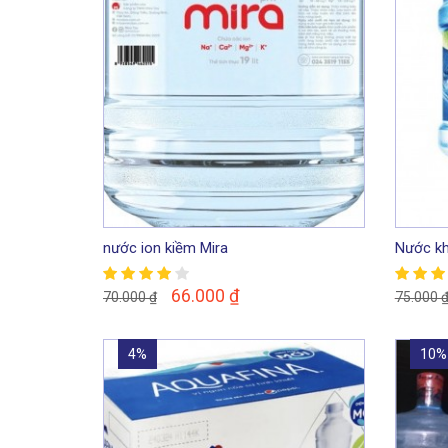
nước ion kiềm Mira
Nước kh
66.000
₫
70.000
₫
75.000
4%
10%