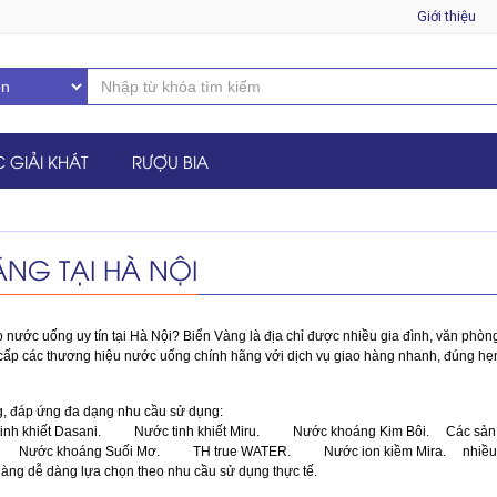
Giới thiệu
 GIẢI KHÁT
RƯỢU BIA
NG TẠI HÀ NỘI
 nước uống uy tín tại Hà Nội? Biển Vàng là địa chỉ được nhiều gia đình, văn phòn
 cấp các thương hiệu nước uống chính hãng với dịch vụ giao hàng nhanh, đúng hẹ
ng, đáp ứng đa dạng nhu cầu sử dụng:
inh khiết Dasani.
Nước tinh khiết Miru.
Nước khoáng Kim Bôi.
Các sản
Nước khoáng Suối Mơ.
TH true WATER.
Nước ion kiềm Mira.
nhiều
hàng dễ dàng lựa chọn theo nhu cầu sử dụng thực tế.