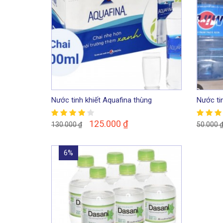
Nước tinh khiết Aquafina thùng
Nước tin
125.000
₫
130.000
₫
50.000
6%