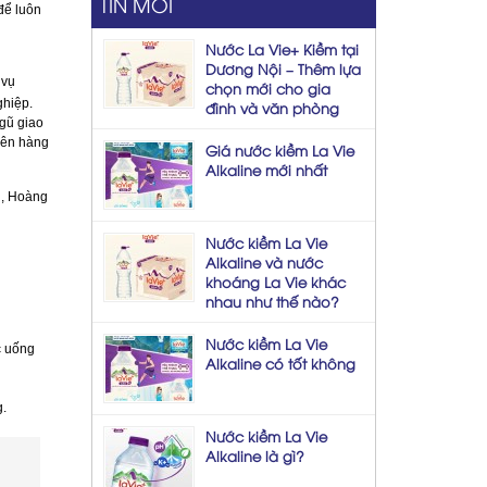
TIN MỚI
để luôn
Nước La Vie+ Kiềm tại
Dương Nội – Thêm lựa
 vụ
chọn mới cho gia
ghiệp.
đình và văn phòng
ngũ giao
 lên hàng
Giá nước kiềm La Vie
Alkaline mới nhất
g, Hoàng
Nước kiềm La Vie
Alkaline và nước
khoáng La Vie khác
nhau như thế nào?
Nước kiềm La Vie
c uống
Alkaline có tốt không
g.
Nước kiềm La Vie
Alkaline là gì?