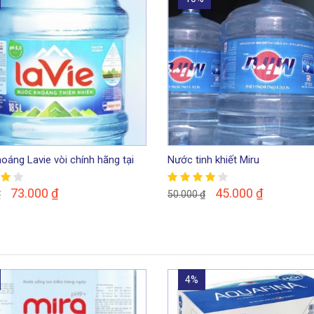
oáng Lavie vòi chính hãng tại
Nước tinh khiết Miru
73.000
₫
45.000
₫
₫
50.000
₫
4%