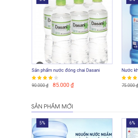
Sản phẩm nước đóng chai Dasani
Nước kh
350ml
Hà Nội
85.000
₫
90.000
₫
75.000
SẢN PHẨM MỚI
5%
6%