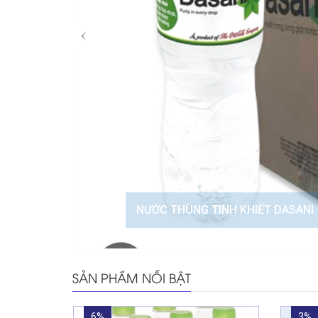
NƯỚC THÙNG TINH KHIẾT DASANI
SẢN PHẨM NỖI BẬT
6%
3%