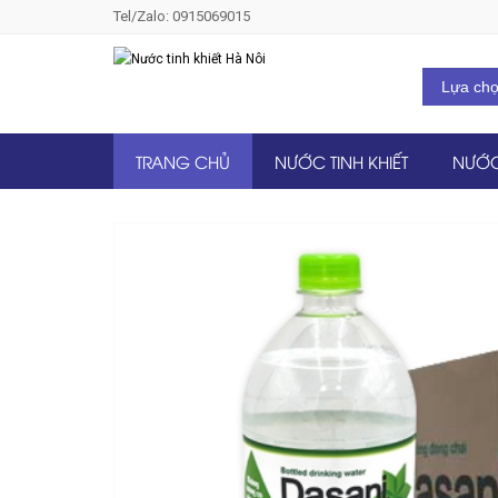
Tel/Zalo: 0915069015
TRANG CHỦ
NƯỚC TINH KHIẾT
NƯỚC