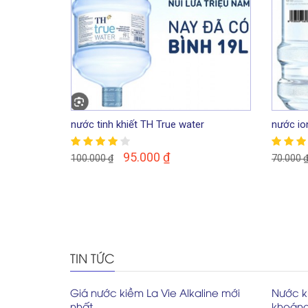
nước tinh khiết TH True water
nước io
95.000
₫
100.000
₫
70.000
TIN TỨC
Giá nước kiềm La Vie Alkaline mới
Nước ki
nhất
khoáng