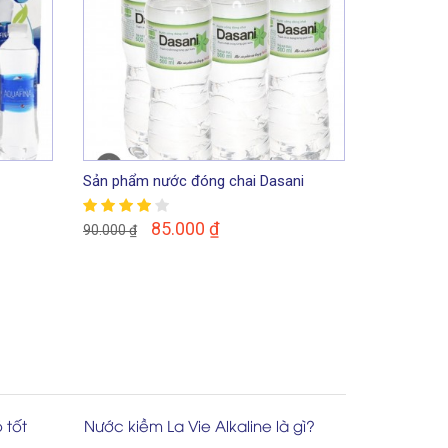
Sản phẩm nước đóng chai Dasani
Nước khoán
350ml
Hà Nội
85.000
₫
90.000
₫
75.000
₫
 tốt
Nước kiềm La Vie Alkaline là gì?