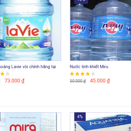
oáng Lavie vòi chính hãng tại
Nước tinh khiết Miru
73.000
₫
45.000
₫
₫
50.000
₫
4%