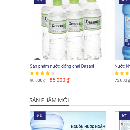
Sản phẩm nước đóng chai Dasani
Nước kh
350ml
Hà Nội
85.000
₫
90.000
₫
75.000
SẢN PHẨM MỚI
5%
6%