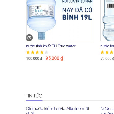
nước tinh khiết TH True water
nước io
95.000
₫
100.000
₫
70.000
TIN TỨC
Giá nước kiềm La Vie Alkaline mới
Nước ki
nhất
khoáng