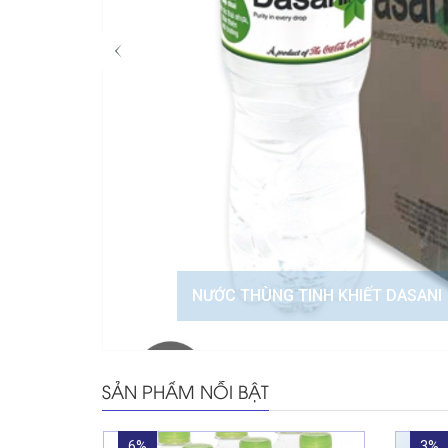
NƯỚC THÙNG TINH KHIẾT DASANI
SẢN PHẨM NỖI BẬT
6%
3%