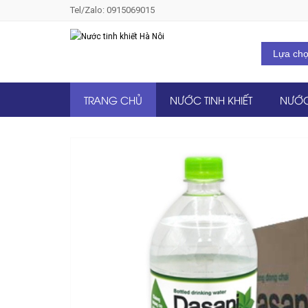
Tel/Zalo: 0915069015
TRANG CHỦ
NƯỚC TINH KHIẾT
NƯỚC