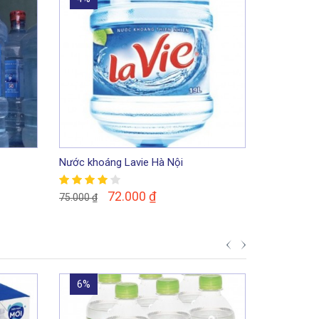
Nước khoáng Lavie Hà Nội
72.000
₫
75.000
₫
6%
3%