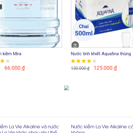
n kiềm Mira
Nước tinh khiết Aquafina thùng
66.000
₫
125.000
₫
₫
130.000
₫
ềm La Vie Alkaline và nước
Nước kiềm La Vie Alkaline có
 La Vie khác nhau như thế
không