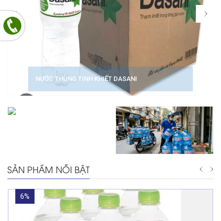
NƯỚC THÙNG TINH KHIẾT DASANI
SẢN PHẨM NỖI BẬT
6%