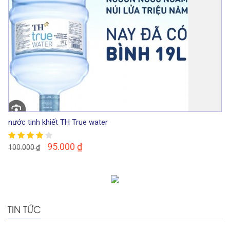
nước tinh khiết TH True water
95.000
₫
100.000
₫
TIN TỨC