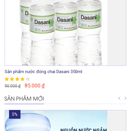
Sản phẩm nước đóng chai Dasani 350ml
85.000
₫
90.000
₫
SẢN PHẨM MỚI
5%