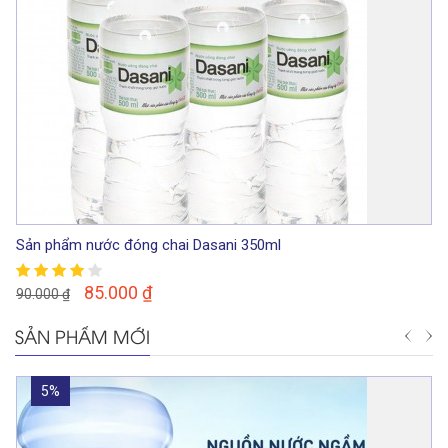
Sản phẩm nước đóng chai Dasani 350ml
85.000
₫
90.000
₫
SẢN PHẨM MỚI
5%