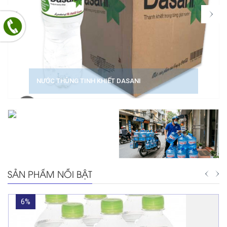
NƯỚC THÙNG TINH KHIẾT DASANI
SẢN PHẨM NỖI BẬT
6%