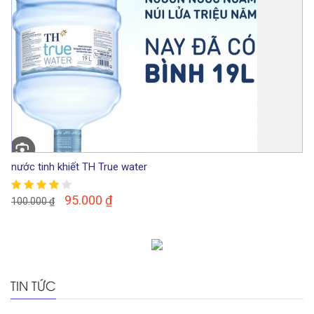
nước tinh khiết TH True water
95.000
₫
100.000
₫
TIN TỨC