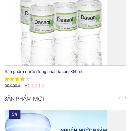
Sản phẩm nước đóng chai Dasani 350ml
85.000
₫
90.000
₫
SẢN PHẨM MỚI
5%