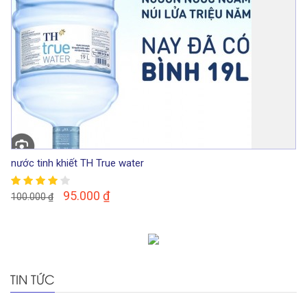
nước tinh khiết TH True water
95.000
₫
100.000
₫
TIN TỨC