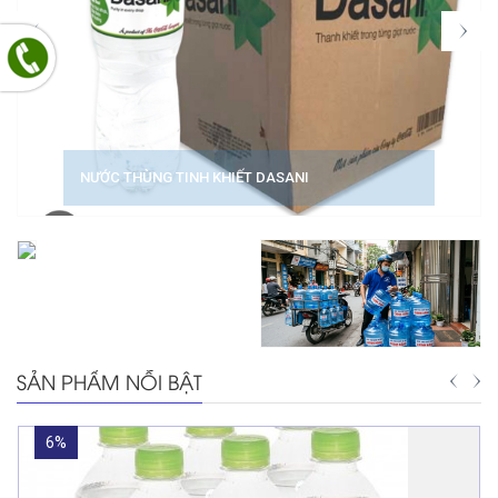
NƯỚC THÙNG TINH KHIẾT DASANI
SẢN PHẨM NỖI BẬT
6%